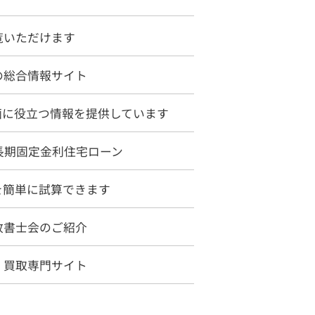
覧いただけます
の総合情報サイト
物件
賃貸物件
画に役立つ情報を提供しています
長期固定金利住宅ローン
案内
お問合わせ
を簡単に試算できます
方針
政書士会のご紹介
・買取専門サイト