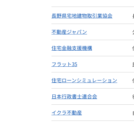
長野県宅地建物取引業協会
不動産ジャパン
戸建住宅
売
住宅金融支援機構
フラット35
物件を売る
サポ
住宅ローンシミュレーション
お
日本行政書士連合会
イクラ不動産