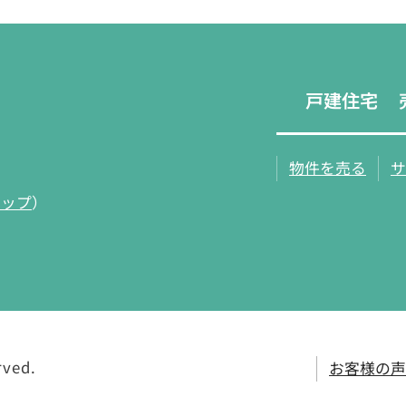
戸建住宅
物件を売る
サ
マップ
）
rved.
お客様の声