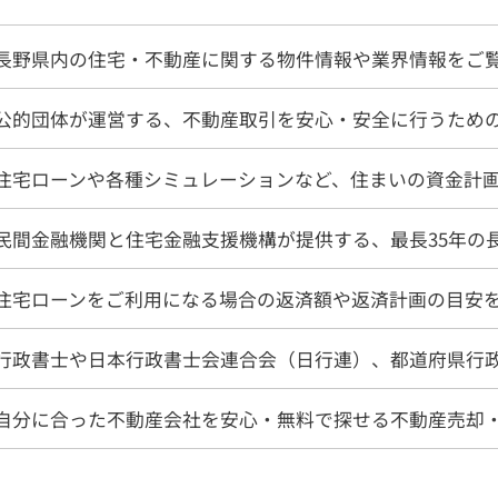
長野県内の住宅・不動産に関する物件情報や業界情報をご
公的団体が運営する、不動産取引を安心・安全に行うため
り土地
マンション
事業
住宅ローンや各種シミュレーションなど、住まいの資金計
民間金融機関と住宅金融支援機構が提供する、最長35年の
ート業務
行政書士
会社
住宅ローンをご利用になる場合の返済額や返済計画の目安
客様の声
よくある質問
リンク集
個人情報保護
行政書士や日本行政書士会連合会（日行連）、都道府県行
営業時間
9:30〜18:00
026-214-8737
定休
日
水曜日・日曜・祝日
自分に合った不動産会社を安心・無料で探せる不動産売却