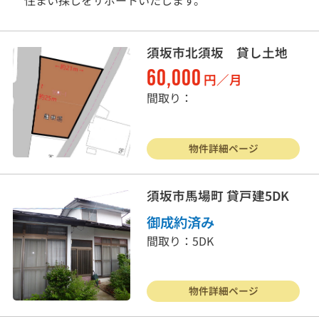
須坂市北須坂 貸し土地
60,000
円／月
間取り：
物件詳細ページ
須坂市馬場町 貸戸建5DK
御成約済み
間取り：5DK
戸建住宅
売り土地
物件詳細ページ
マンション
事業物件