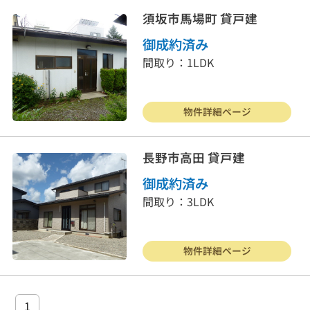
須坂市馬場町 貸戸建
賃貸物件
物件を売る
御成約済み
間取り：1LDK
サポート業務
行政書士
会社案内
お問合わせ
物件詳細ページ
長野市高田 貸戸建
お客様の声
よくある質問
御成約済み
リンク集
個人情報保護方針
間取り：3LDK
026-214-8737
営業時間
9:30〜18:00
物件詳細ページ
定休
日
水曜日・日曜・祝日
1