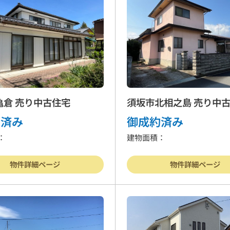
り土地
マンション
事業
ート業務
行政書士
会社
亀倉 売り中古住宅
須坂市北相之島 売り中
約済み
御成約済み
：
建物面積：
客様の声
よくある質問
リンク集
個人情報保護
物件詳細ページ
物件詳細ページ
営業時間
9:30〜18:00
026-214-8737
定休
日
水曜日・日曜・祝日