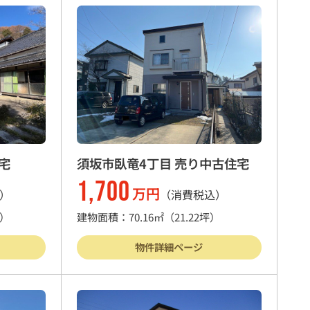
宅
須坂市臥竜4丁目 売り中古住宅
1,700
万円
）
（消費税込）
坪）
建物面積：70.16㎡
（21.22坪）
物件詳細ページ