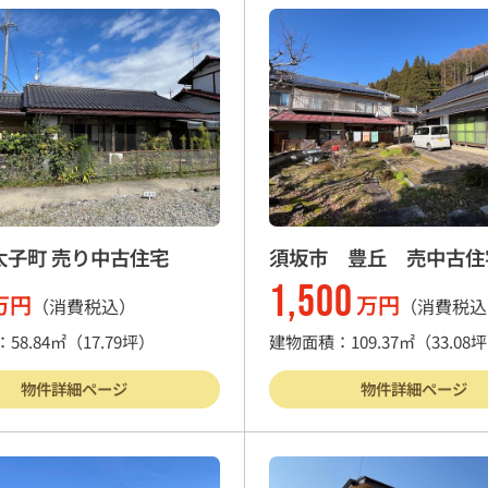
太子町 売り中古住宅
須坂市 豊丘 売中古住
1,500
万円
万円
（消費税込）
（消費税込
58.84㎡
（17.79坪）
建物面積：109.37㎡
（33.08
物件詳細ページ
物件詳細ページ