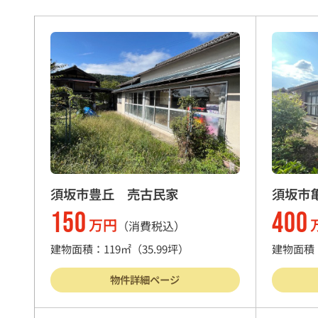
須坂市豊丘 売古民家
須坂市
家】
150
400
万円
（消費税込）
建物面積：119㎡
（35.99坪）
建物面積：
物件詳細ページ