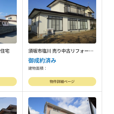
物件
賃貸物件
案内
お問合わせ
古住宅
須坂市塩川 売り中古リフォーム
住宅
御成約済み
建物面積：
方針
物件詳細ページ