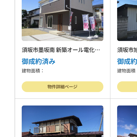
須坂市墨坂南 新築オール電化住
須坂市
宅
御成約済み
御成
建物面積：
建物面積
物件詳細ページ