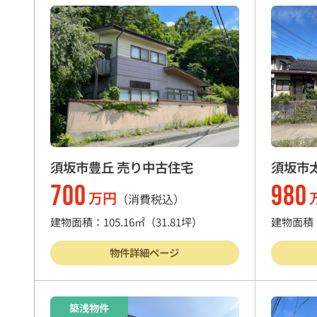
須坂市豊丘 売り中古住宅
須坂市
700
980
万円
（消費税込）
建物面積：105.16㎡
（31.81坪）
建物面積：
物件詳細ページ
築浅物件