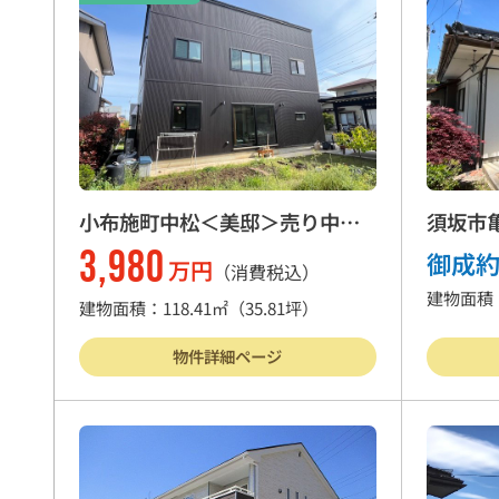
戸建住宅
売
物件を売る
サポ
小布施町中松＜美邸＞売り中古
須坂市
住宅
3,980
御成
万円
（消費税込）
建物面積
お
建物面積：118.41㎡
（35.81坪）
物件詳細ページ