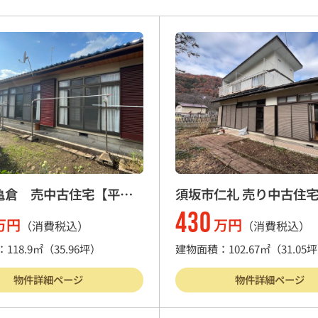
亀倉 売中古住宅【平
須坂市仁礼 売り中古住
430
万円
万円
（消費税込）
（消費税込）
118.9㎡
（35.96坪）
建物面積：102.67㎡
（31.05
物件詳細ページ
物件詳細ページ