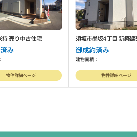
米持 売り中古住宅
須坂市墨坂4丁目 新築建
号棟
約済み
御成約済み
：
建物面積：
物件詳細ページ
物件詳細ページ