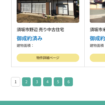
須坂市野辺 売り中古住宅
須坂市
御成約済み
御成
建物面積：
建物面積
物件詳細ページ
1
2
3
4
5
6