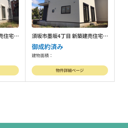
売住宅 2
須坂市墨坂4丁目 新築建売住宅 1
号棟
御成約済み
建物面積：
物件詳細ページ