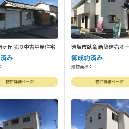
旭ヶ丘 売り中古平屋住宅
須坂市臥竜 新築建売オ
住宅 1号棟
約済み
御成約済み
：
建物面積：
物件詳細ページ
物件詳細ページ