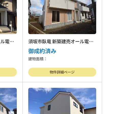
ール電化
須坂市臥竜 新築建売オール電化
住宅 2号棟
御成約済み
建物面積：
物件詳細ページ