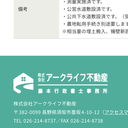
・測量実施済です。
備考
・公営水道敷設済です。
・公共下水道敷設済です。（
・農地転用手続き別途要しま
※相当量の埋土搬入、擁壁新
株式会社アークライフ不動産
〒
382-0099
長野県須坂市墨坂
4-10-12
（
アクセス
TEL
026-214-8737
／FAX
026-214-8738