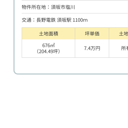
物件所在地：須坂市塩川
交通：長野電鉄 須坂駅 1100ｍ
土地面積
坪単価
土
676㎡
7.4万円
所
（204.49坪）