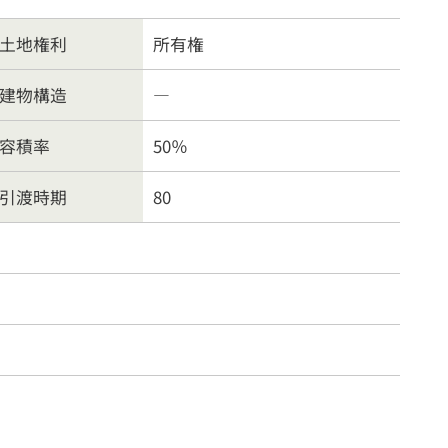
物件
賃貸物件
土地権利
所有権
案内
お問合わせ
建物構造
―
容積率
50％
方針
引渡時期
80