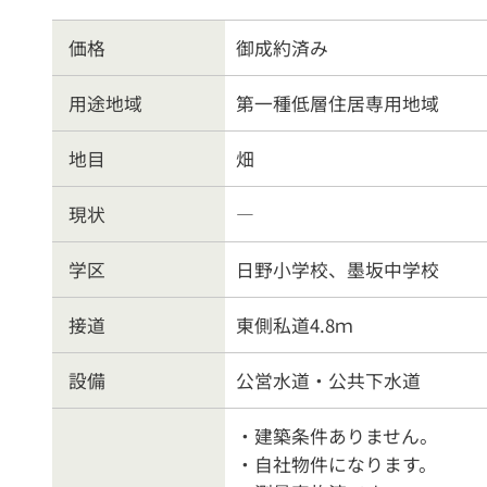
戸建住宅
売
価格
御成約済み
物件を売る
サポ
用途地域
第一種低層住居専用地域
地目
畑
お
現状
―
学区
日野小学校、墨坂中学校
接道
東側私道4.8ｍ
設備
公営水道・公共下水道
・建築条件ありません。
・自社物件になります。