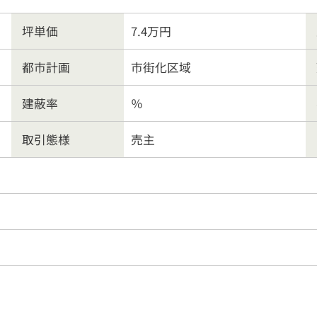
り土地
マンション
事業
坪単価
7.4万円
ート業務
行政書士
会社
都市計画
市街化区域
建蔽率
％
客様の声
よくある質問
リンク集
個人情報保護
取引態様
売主
営業時間
9:30〜18:00
026-214-8737
定休
日
水曜日・日曜・祝日