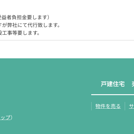
受益者負担金要します）
すが弊社にて代行致します。
設工事等要します。
戸建住宅
物件を売る
サ
マップ
）