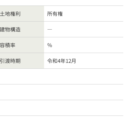
物件
賃貸物件
土地権利
所有権
案内
お問合わせ
建物構造
―
容積率
％
方針
引渡時期
令和4年12月