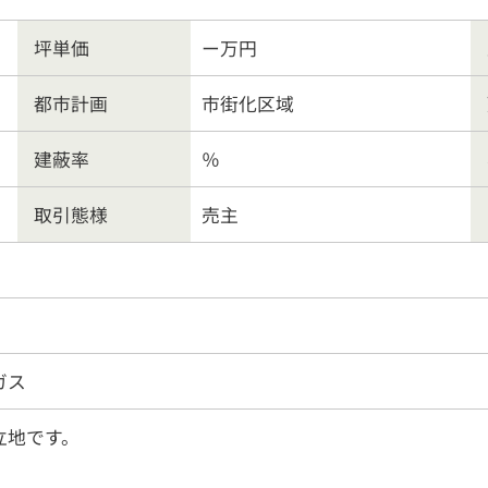
り土地
マンション
事業
坪単価
ー万円
ート業務
行政書士
会社
都市計画
市街化区域
建蔽率
％
客様の声
よくある質問
リンク集
個人情報保護
取引態様
売主
営業時間
9:30〜18:00
026-214-8737
定休
日
水曜日・日曜・祝日
ガス
立地です。