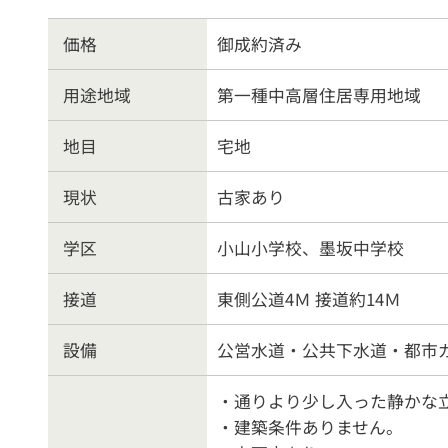
戸建住宅
売
価格
御成約済み
物件を売る
サポ
用途地域
第一種中高層住居専用地域
地目
宅地
お
現状
古家あり
学区
小山小学校、墨坂中学校
接道
東側公道4Ｍ 接道約14Ｍ
設備
公営水道・公共下水道・都市
・通りより少し入った静かな
・建築条件ありません。