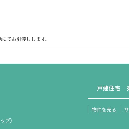
地にてお引渡しします。
戸建住宅
物件を売る
サ
マップ
）