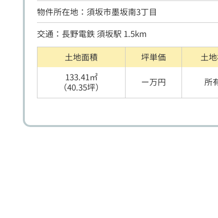
物件所在地：須坂市墨坂南3丁目
交通：長野電鉄 須坂駅 1.5km
土地面積
坪単価
土地
133.41㎡
ー万円
所
（40.35坪）