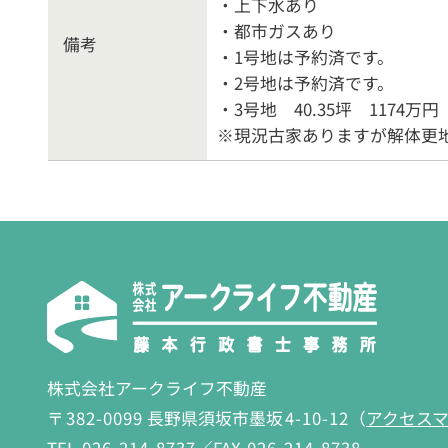
・上下水あり
・都市ガスあり
備考
・1号地は予約済です。
・2号地は予約済です。
・3号地 40.35坪 1174万円
※現況古家ありますが解体更
株式会社アークライフ不動産
〒
382-0099
長野県須坂市墨坂
4-10-12
（
アクセス
TEL
026-214-8737
／FAX
026-214-8738