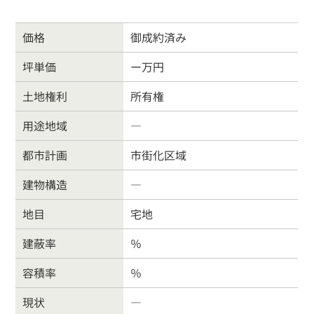
戸建住宅
売り土地
価格
御成約済み
坪単価
ー万円
マンション
事業物件
土地権利
所有権
賃貸物件
物件を売る
用途地域
―
都市計画
市街化区域
サポート業務
行政書士
建物構造
―
会社案内
お問合わせ
地目
宅地
建蔽率
％
お客様の声
よくある質問
リンク集
個人情報保護方針
容積率
％
現状
―
026-214-8737