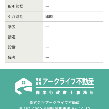
取引態様
ー
営業時間
9:30〜18:00
定休
日
水曜日・日曜・祝日
引渡時期
即時
学区
―
接道
―
設備
ー
備考
ー
株式会社アークライフ不動産
〒
382-0099
長野県須坂市墨坂
4-10-12