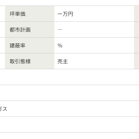
ート業務
行政書士
会社
坪単価
ー万円
客様の声
よくある質問
リンク集
個人情報保護
都市計画
―
営業時間
9:30〜18:00
026-214-8737
建蔽率
％
定休
日
水曜日・日曜・祝日
取引態様
売主
ガス