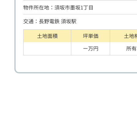
物件所在地：須坂市墨坂1丁目
交通：長野電鉄 須坂駅
土地面積
坪単価
土地
ー万円
所有
戸建住宅
売