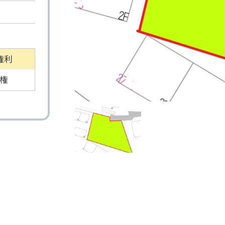
権利
権
り土地
マンション
事業