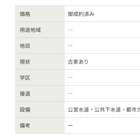
物件を売る
サポ
価格
御成約済み
お
用途地域
―
地目
―
現状
古家あり
学区
―
接道
―
設備
公営水道・公共下水道・都市
備考
ー