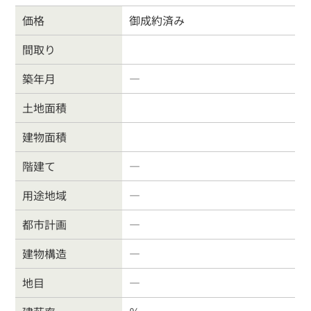
価格
御成約済み
間取り
戸建住宅
売り土地
築年月
―
マンション
事業物件
土地面積
建物面積
賃貸物件
物件を売る
階建て
―
サポート業務
行政書士
用途地域
―
都市計画
―
会社案内
お問合わせ
建物構造
―
お客様の声
よくある質問
地目
―
リンク集
個人情報保護方針