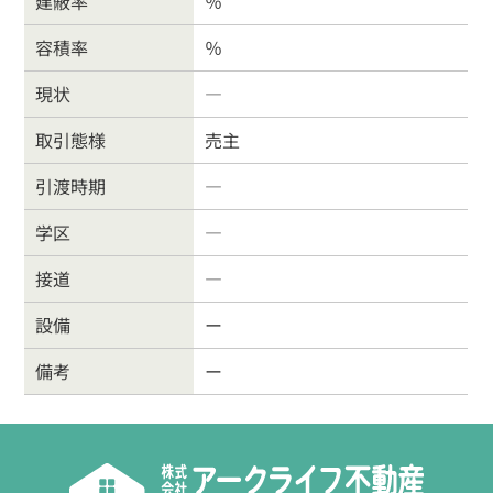
建蔽率
％
026-214-8737
容積率
％
営業時間
9:30〜18:00
現状
―
定休
日
水曜日・日曜・祝日
取引態様
売主
引渡時期
―
学区
―
接道
―
設備
ー
備考
ー