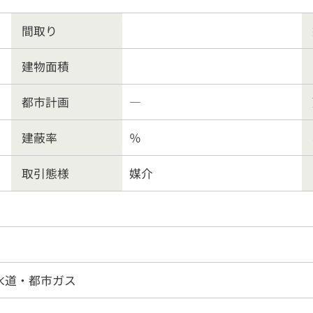
ート業務
行政書士
会社
間取り
建物面積
客様の声
よくある質問
リンク集
個人情報保護
都市計画
―
営業時間
9:30〜18:00
026-214-8737
定休
日
水曜日・日曜・祝日
建蔽率
％
取引態様
媒介
水道・都市ガス