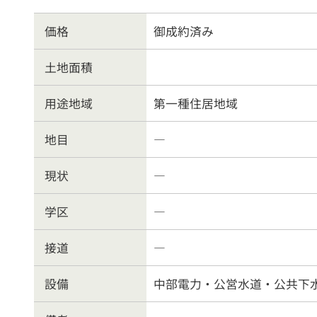
物件を売る
サポ
価格
御成約済み
土地面積
お
用途地域
第一種住居地域
地目
―
現状
―
学区
―
接道
―
設備
中部電力・公営水道・公共下