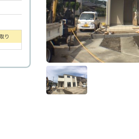
取り
り土地
マンション
事業