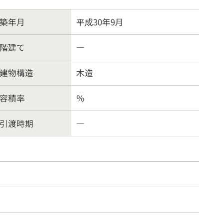
案内
お問合わせ
築年月
平成30年9月
階建て
―
方針
建物構造
木造
容積率
％
引渡時期
―