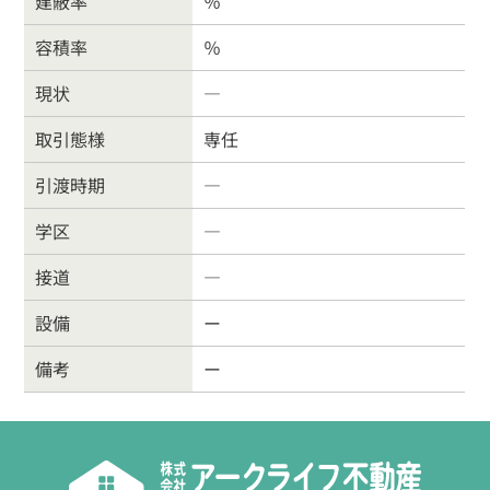
建蔽率
％
026-214-8737
容積率
％
営業時間
9:30〜18:00
現状
―
定休
日
水曜日・日曜・祝日
取引態様
専任
引渡時期
―
学区
―
接道
―
設備
ー
備考
ー