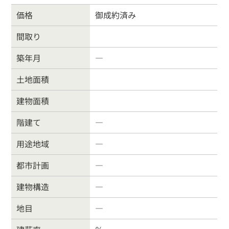
価格
御成約済み
間取り
戸建住宅
売り土地
築年月
―
マンション
事業物件
土地面積
建物面積
賃貸物件
物件を売る
階建て
―
サポート業務
行政書士
用途地域
―
都市計画
―
会社案内
お問合わせ
建物構造
―
お客様の声
よくある質問
地目
―
リンク集
個人情報保護方針