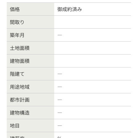
価格
御成約済み
間取り
戸建住宅
売り土地
築年月
―
土地面積
マンション
事業物件
建物面積
賃貸物件
物件を売る
階建て
―
用途地域
―
サポート業務
行政書士
都市計画
―
会社案内
お問合わせ
建物構造
―
地目
―
お客様の声
よくある質問
リンク集
個人情報保護方針