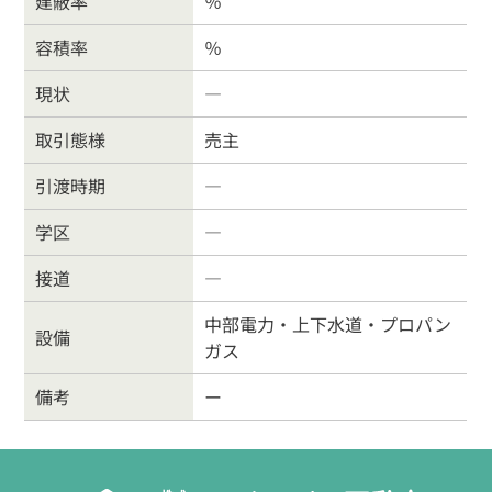
建蔽率
％
容積率
％
026-214-8737
現状
―
営業時間
9:30〜18:00
定休
日
水曜日・日曜・祝日
取引態様
売主
引渡時期
―
学区
―
接道
―
中部電力・上下水道・プロパン
設備
ガス
備考
ー