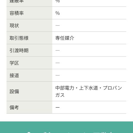
建蔽率
％
容積率
％
026-214-8737
現状
―
営業時間
9:30〜18:00
定休
日
水曜日・日曜・祝日
取引態様
専任媒介
引渡時期
―
学区
―
接道
―
中部電力・上下水道・プロパン
設備
ガス
備考
ー