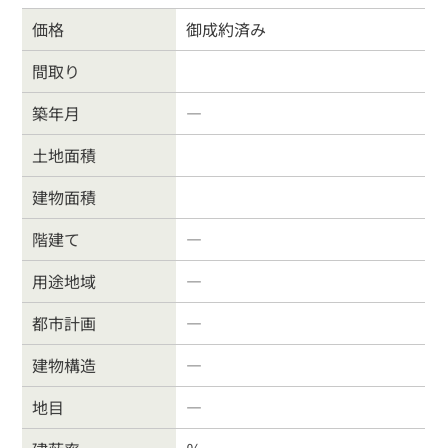
価格
御成約済み
間取り
戸建住宅
売り土地
築年月
―
土地面積
マンション
事業物件
建物面積
賃貸物件
物件を売る
階建て
―
用途地域
―
サポート業務
行政書士
都市計画
―
会社案内
お問合わせ
建物構造
―
地目
―
お客様の声
よくある質問
リンク集
個人情報保護方針