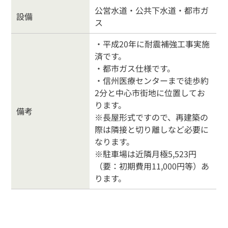
公営水道・公共下水道・都市ガ
設備
ス
戸建住宅
売り土地
・平成20年に耐震補強工事実施
済です。
マンション
事業物件
・都市ガス仕様です。
・信州医療センターまで徒歩約
2分と中心市街地に位置してお
賃貸物件
物件を売る
ります。
備考
※長屋形式ですので、再建築の
サポート業務
行政書士
際は隣接と切り離しなど必要に
なります。
※駐車場は近隣月極5,523円
会社案内
お問合わせ
（要：初期費用11,000円等）あ
ります。
お客様の声
よくある質問
リンク集
個人情報保護方針