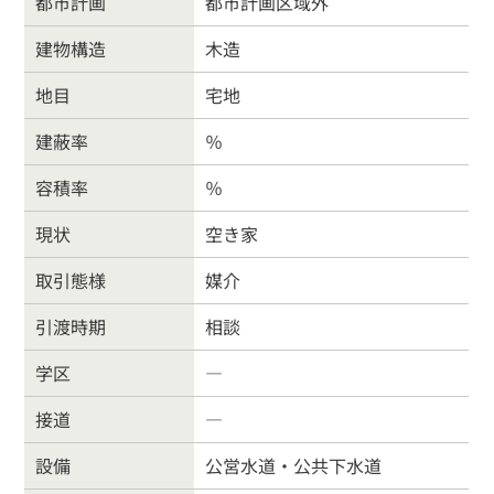
都市計画
都市計画区域外
建物構造
木造
地目
宅地
建蔽率
％
容積率
％
現状
空き家
取引態様
媒介
引渡時期
相談
学区
―
戸建住宅
売り土地
接道
―
マンション
事業物件
設備
公営水道・公共下水道