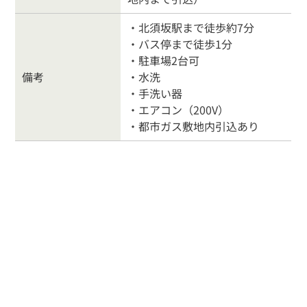
・北須坂駅まで徒歩約7分
マンション
事業物件
・バス停まで徒歩1分
・駐車場2台可
賃貸物件
物件を売る
備考
・水洗
・手洗い器
・エアコン（200V）
サポート業務
行政書士
・都市ガス敷地内引込あり
会社案内
お問合わせ
お客様の声
よくある質問
リンク集
個人情報保護方針
026-214-8737
営業時間
9:30〜18:00
定休
日
水曜日・日曜・祝日