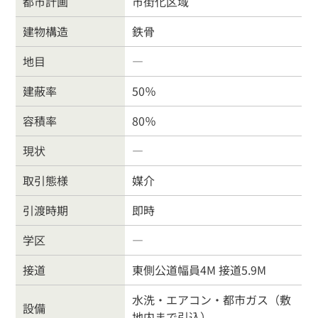
都市計画
市街化区域
建物構造
鉄骨
地目
―
建蔽率
50％
容積率
80％
現状
―
取引態様
媒介
引渡時期
即時
学区
―
接道
東側公道幅員4M 接道5.9M
水洗・エアコン・都市ガス（敷
戸建住宅
売り土地
設備
地内まで引込）