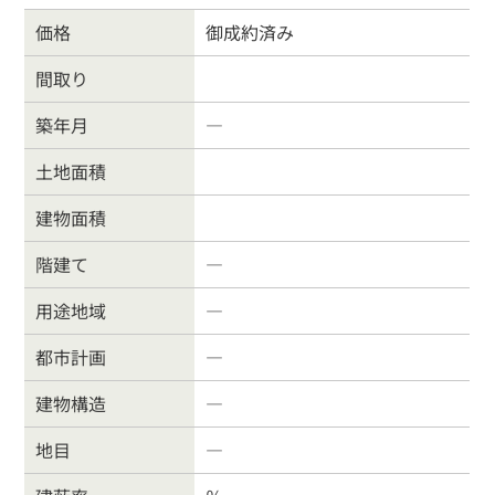
価格
御成約済み
間取り
築年月
―
戸建住宅
売り土地
土地面積
マンション
事業物件
建物面積
賃貸物件
物件を売る
階建て
―
用途地域
―
サポート業務
行政書士
都市計画
―
会社案内
お問合わせ
建物構造
―
地目
―
お客様の声
よくある質問