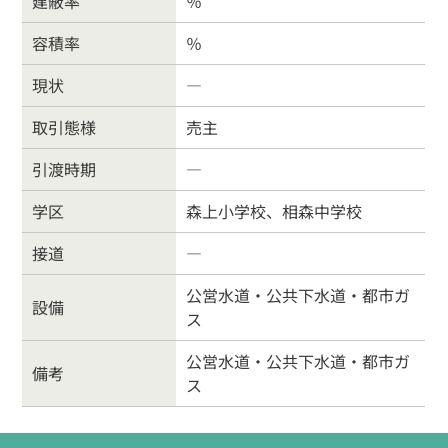
建蔽率
％
リンク集
個人情報保護方針
容積率
％
026-214-8737
現状
―
営業時間
9:30〜18:00
定休
日
水曜日・日曜・祝日
取引態様
売主
引渡時期
―
学区
森上小学校、相森中学校
接道
―
公営水道・公共下水道・都市ガ
設備
ス
公営水道・公共下水道・都市ガ
備考
ス