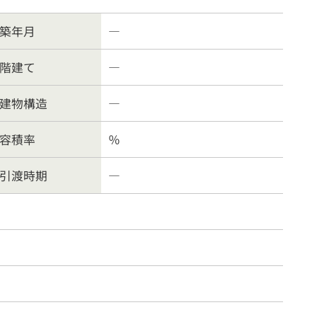
案内
お問合わせ
築年月
―
階建て
―
方針
建物構造
―
容積率
％
引渡時期
―