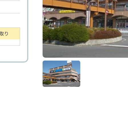
取り
り土地
マンション
事業