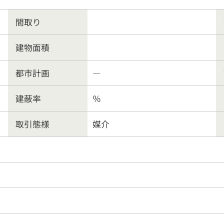
ート業務
行政書士
会社
間取り
建物面積
客様の声
よくある質問
リンク集
個人情報保護
都市計画
―
営業時間
9:30〜18:00
026-214-8737
定休
日
水曜日・日曜・祝日
建蔽率
％
取引態様
媒介