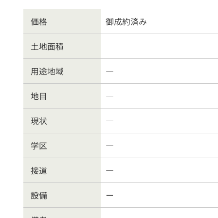
物件を売る
サポ
価格
御成約済み
土地面積
お
用途地域
―
地目
―
現状
―
学区
―
接道
―
設備
ー