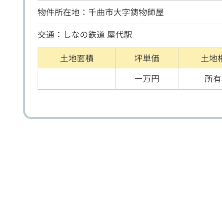
物件所在地：千曲市大字鋳物師屋
交通：しなの鉄道 屋代駅
土地面積
坪単価
土地
ー万円
所有
戸建住宅
売