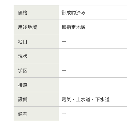
物件を売る
サポ
価格
御成約済み
お
用途地域
無指定地域
地目
―
現状
―
学区
―
接道
―
設備
電気・上水道・下水道
備考
ー