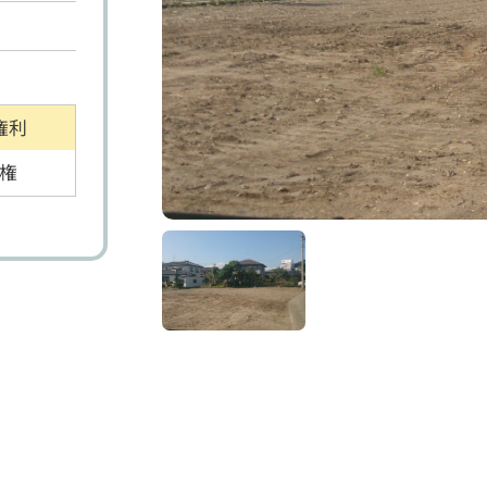
権利
権
り土地
マンション
事業