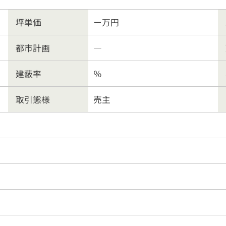
ート業務
行政書士
会社
坪単価
ー万円
客様の声
よくある質問
リンク集
個人情報保護
都市計画
―
営業時間
9:30〜18:00
026-214-8737
建蔽率
％
定休
日
水曜日・日曜・祝日
取引態様
売主