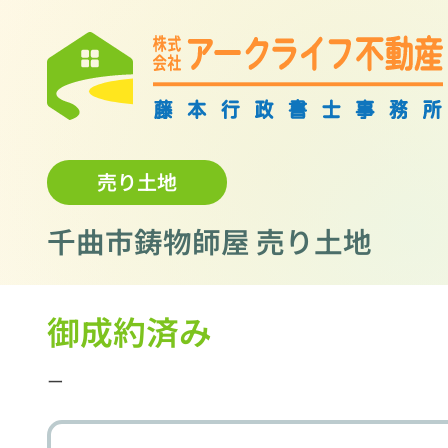
売り土地
千曲市鋳物師屋 売り土地
御成約済み
ー