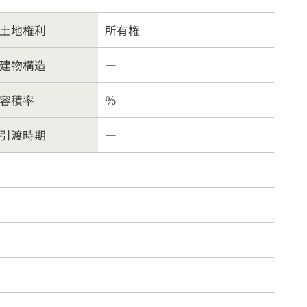
案内
お問合わせ
土地権利
所有権
方針
建物構造
―
容積率
％
引渡時期
―