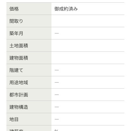
価格
御成約済み
間取り
戸建住宅
売り土地
築年月
―
マンション
事業物件
土地面積
建物面積
賃貸物件
物件を売る
階建て
―
サポート業務
行政書士
用途地域
―
都市計画
―
会社案内
お問合わせ
建物構造
―
お客様の声
よくある質問
地目
―
リンク集
個人情報保護方針