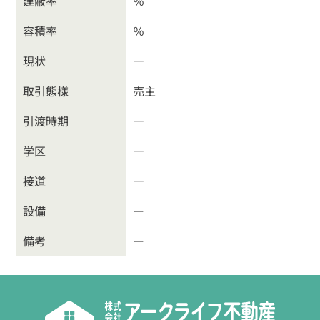
建蔽率
％
026-214-8737
容積率
％
営業時間
9:30〜18:00
現状
―
定休
日
水曜日・日曜・祝日
取引態様
売主
引渡時期
―
学区
―
接道
―
設備
ー
備考
ー