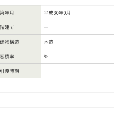
案内
お問合わせ
築年月
平成30年9月
階建て
―
方針
建物構造
木造
容積率
％
引渡時期
―