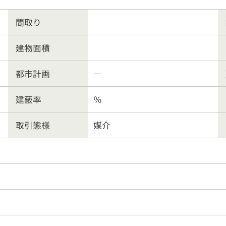
ート業務
行政書士
会社
間取り
建物面積
客様の声
よくある質問
リンク集
個人情報保護
都市計画
―
営業時間
9:30〜18:00
026-214-8737
定休
日
水曜日・日曜・祝日
建蔽率
％
取引態様
媒介