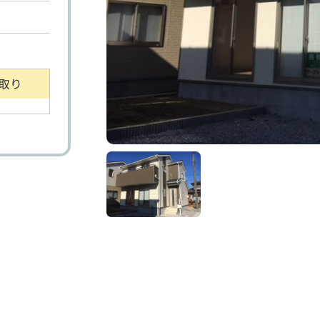
取り
り土地
マンション
事業