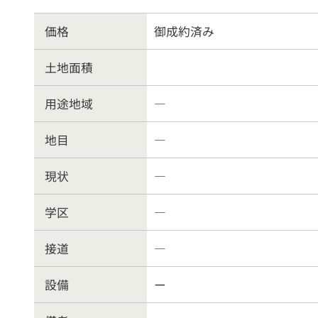
物件を売る
サポ
価格
御成約済み
土地面積
お
用途地域
―
地目
―
現状
―
学区
―
接道
―
設備
ー