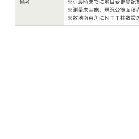
備考
※引渡時までに地目変更登記
※測量未実施、現況公簿面積
※敷地南東角にＮＴＴ柱敷設
戸建住宅
売
物件を売る
サポ
お