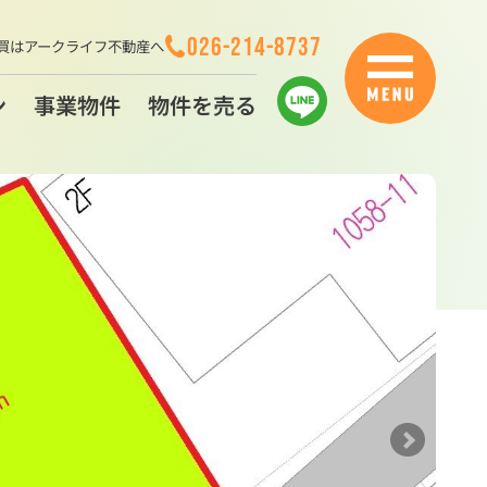
026-214-8737
買はアークライフ不動産へ
ン
事業物件
物件を売る