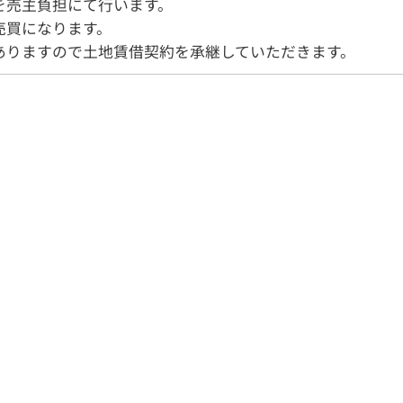
を売主負担にて行います。
売買になります。
ありますので土地賃借契約を承継していただきます。
り土地
マンション
事業
ート業務
行政書士
会社
客様の声
よくある質問
リンク集
個人情報保護
営業時間
9:30〜18:00
026-214-8737
定休
日
水曜日・日曜・祝日