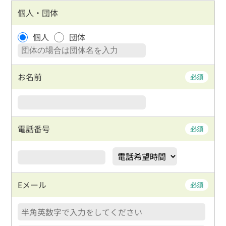
戸建住宅
売り土地
個人・団体
個人
団体
マンション
事業物件
賃貸物件
物件を売る
お名前
必須
サポート業務
行政書士
電話番号
必須
会社案内
お問合わせ
お客様の声
よくある質問
リンク集
個人情報保護方針
Eメール
必須
026-214-8737
営業時間
9:30〜18:00