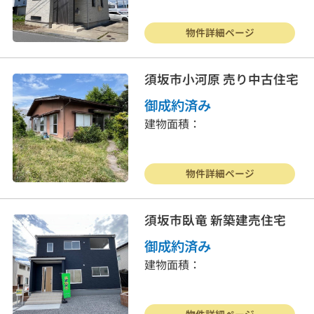
物件詳細ページ
須坂市小河原 売り中古住宅
御成約済み
建物面積：
戸建住宅
売り土地
物件詳細ページ
マンション
事業物件
須坂市臥竜 新築建売住宅
賃貸物件
物件を売る
御成約済み
建物面積：
サポート業務
行政書士
会社案内
お問合わせ
物件詳細ページ