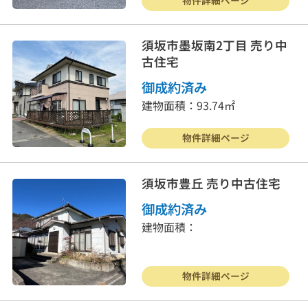
お客様の声
よくある質問
須坂市墨坂南2丁目 売り中
古住宅
リンク集
個人情報保護方針
御成約済み
026-214-8737
建物面積：93.74㎡
営業時間
9:30〜18:00
定休
日
水曜日・日曜・祝日
物件詳細ページ
須坂市豊丘 売り中古住宅
御成約済み
建物面積：
物件詳細ページ