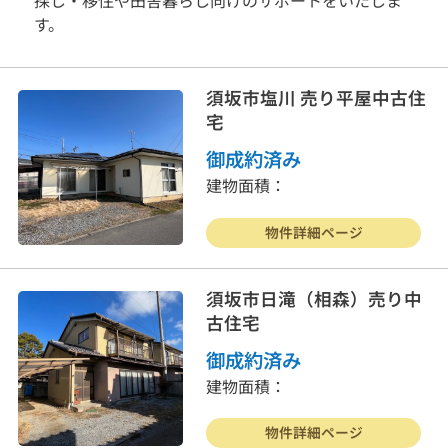
す。
須坂市塩川 売り平屋中古住
宅
御成約済み
建物面積：
物件詳細ページ
須坂市日滝（相森）売り中
古住宅
御成約済み
建物面積：
物件詳細ページ