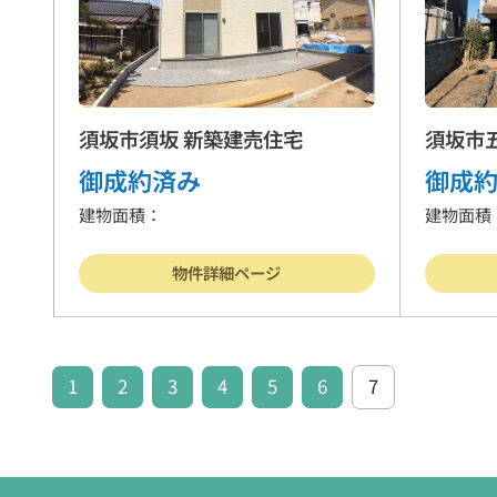
須坂市須坂 新築建売住宅
須坂市
御成約済み
御成
建物面積：
建物面積：
物件詳細ページ
1
2
3
4
5
6
7