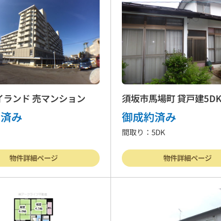
り土地
マンション
事業
ート業務
行政書士
会社
イランド 売マンション
須坂市馬場町 貸戸建5D
約済み
御成約済み
間取り：5DK
客様の声
よくある質問
リンク集
個人情報保護
物件詳細ページ
物件詳細ページ
営業時間
9:30〜18:00
026-214-8737
定休
日
水曜日・日曜・祝日