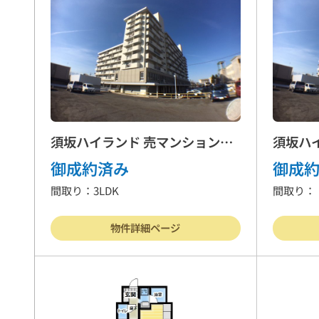
戸建住宅
売
物件を売る
サポ
須坂ハイランド 売マンション
須坂ハ
3LDK
御成約済み
御成
間取り：3LDK
間取り：
お
物件詳細ページ