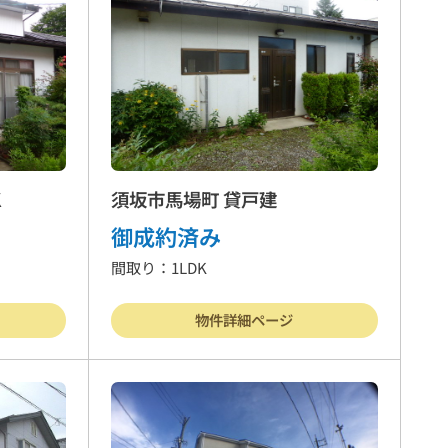
物件
賃貸物件
案内
お問合わせ
K
須坂市馬場町 貸戸建
御成約済み
間取り：1LDK
方針
物件詳細ページ