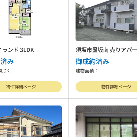
ランド 3LDK
須坂市墨坂南 売りアパ
約済み
御成約済み
LDK
建物面積：
物件詳細ページ
物件詳細ページ