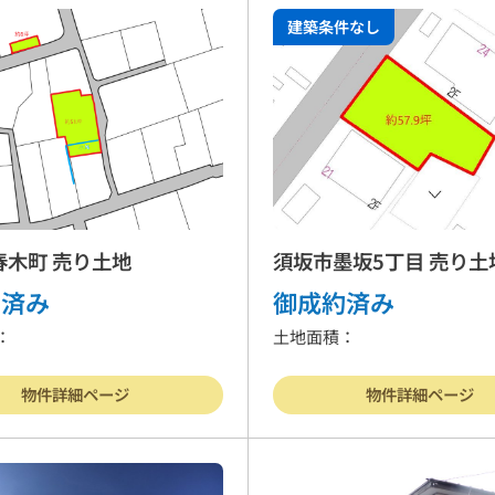
建築条件なし
春木町 売り土地
須坂市墨坂5丁目 売り土
約済み
御成約済み
：
土地面積：
物件詳細ページ
物件詳細ページ