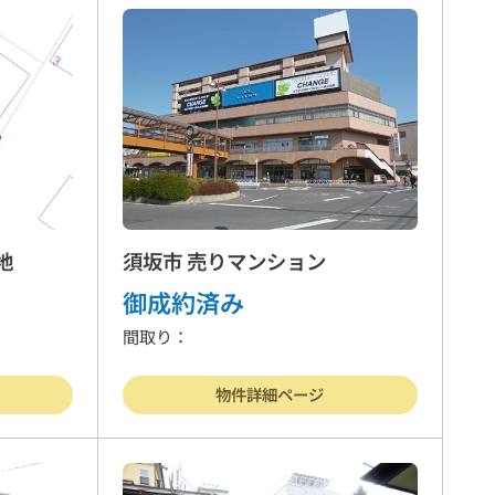
地
須坂市 売りマンション
御成約済み
間取り：
物件詳細ページ