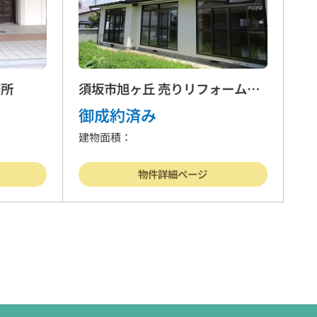
務所
須坂市旭ヶ丘 売りリフォーム中
古住宅
御成約済み
建物面積：
物件詳細ページ