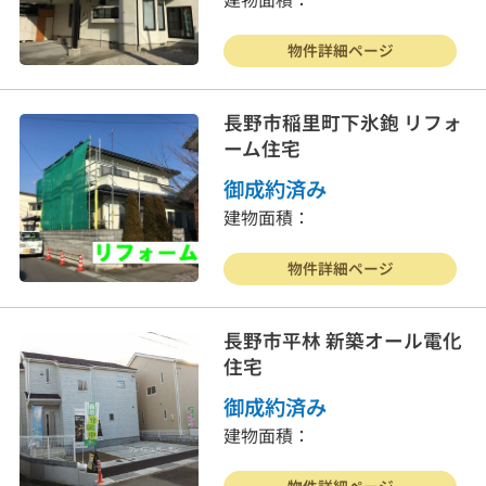
物件詳細ページ
長野市稲里町下氷鉋 リフォ
ーム住宅
御成約済み
戸建住宅
売り土地
建物面積：
物件詳細ページ
マンション
事業物件
長野市平林 新築オール電化
賃貸物件
物件を売る
住宅
御成約済み
サポート業務
行政書士
建物面積：
会社案内
お問合わせ
物件詳細ページ