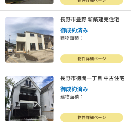
お客様の声
よくある質問
長野市豊野 新築建売住宅
リンク集
個人情報保護方針
御成約済み
建物面積：
026-214-8737
営業時間
9:30〜18:00
定休
日
水曜日・日曜・祝日
物件詳細ページ
長野市徳間一丁目 中古住宅
御成約済み
建物面積：
物件詳細ページ